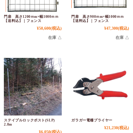
門扉 高さ1200ｍm×幅1000ｍｍ
門扉 高さ900ｍm×幅1000ｍｍ
【送料込】｜フェンス
【送料込】｜フェンス
¥50,600
(税込)
¥47,300
(税込)
在庫 △
在庫 △
ステイプルロックポスト(SLP)
ガラガー電柵プライヤー
2.8m
¥21,230
(税込)
¥6,050
(税込)