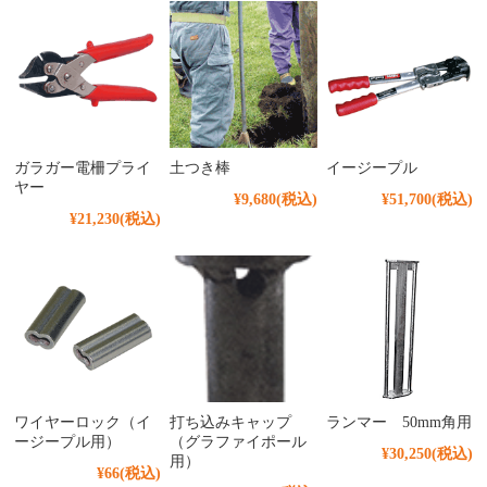
ガラガー電柵プライ
土つき棒
イージープル
ヤー
¥9,680
(税込)
¥51,700
(税込)
¥21,230
(税込)
ワイヤーロック（イ
打ち込みキャップ
ランマー 50mm角用
ージープル用）
（グラファイポール
¥30,250
(税込)
用）
¥66
(税込)