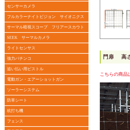
センサーカメラ
フルカラーナイトビジョン サイオニクス
サーマル暗視スコープ フリアースカウト
SEEK サーマルカメラ
ライトセンサス
門扉 高さ1
強力パチンコ
追い払い用ピストル
こちらの商品
電動ガン・エアーショットガン
ソーラーシステム
防草シート
杭打ち機
フェンス