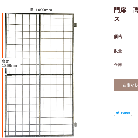
門扉 高
ス
価格:
数量:
在庫: