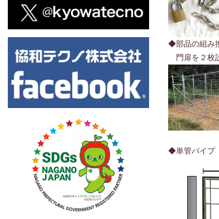
◆部品の組み
門扉を２枚
◆単管パイプ（