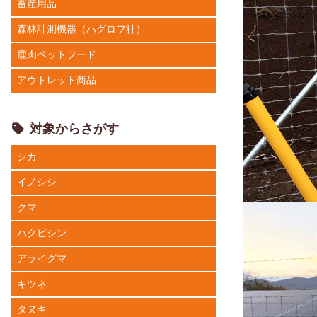
畜産用品
森林計測機器（ハグロフ社）
鹿肉ペットフード
アウトレット商品
対象からさがす
シカ
イノシシ
クマ
ハクビシン
アライグマ
キツネ
タヌキ