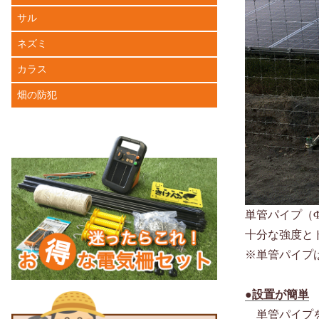
サル
ネズミ
カラス
畑の防犯
単管パイプ（
十分な強度と
※単管パイプ
●設置が簡単
単管パイプを