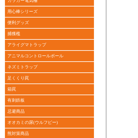
ガラガー電気柵
用心棒シリーズ
便利グッズ
捕獲檻
アライグマトラップ
アニマルコントロールポール
ネズミトラップ
足くくり罠
箱罠
有刺鉄板
忌避商品
オオカミの尿(ウルフピー)
熊対策商品