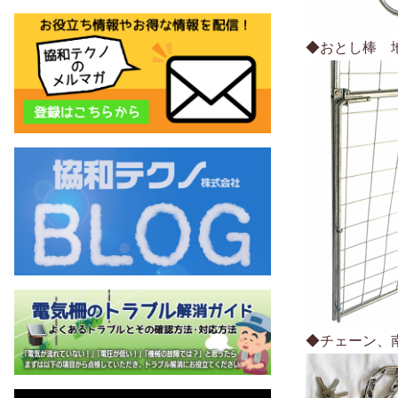
◆おとし棒 
◆チェーン、