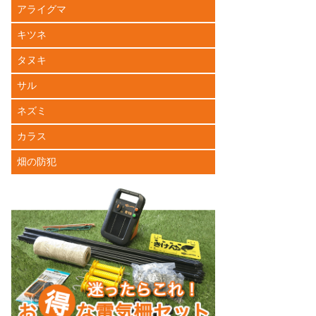
アライグマ
キツネ
タヌキ
サル
ネズミ
カラス
畑の防犯