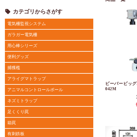
カテゴリからさがす
電気柵監視システム
ガラガー電気柵
用心棒シリーズ
便利グッズ
捕獲檻
アライグマトラップ
ビーバービッグ
042M
アニマルコントロールポール
ネズミトラップ
足くくり罠
箱罠
有刺鉄板