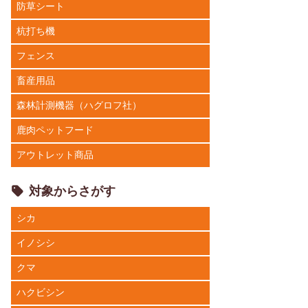
防草シート
杭打ち機
フェンス
畜産用品
森林計測機器（ハグロフ社）
鹿肉ペットフード
アウトレット商品
対象からさがす
シカ
イノシシ
クマ
ハクビシン