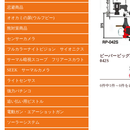
忌避商品
オオカミの尿(ウルフピー)
熊対策商品
センサーカメラ
フルカラーナイトビジョン サイオニクス
ビーバービッグ
サーマル暗視スコープ フリアースカウト
042S
SEEK サーマルカメラ
ライトセンサス
6件中1件～6件を
強力パチンコ
追い払い用ピストル
電動ガン・エアーショットガン
ソーラーシステム