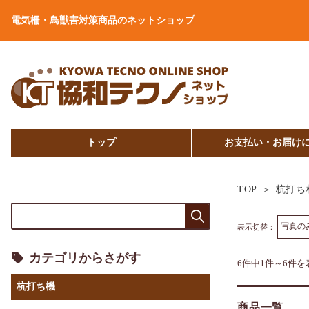
電気柵・鳥獣害対策商品のネットショップ
トップ
お支払い・お届け
杭打ち
TOP
表示切替：
カテゴリからさがす
6件中1件～6件を
杭打ち機
商品一覧