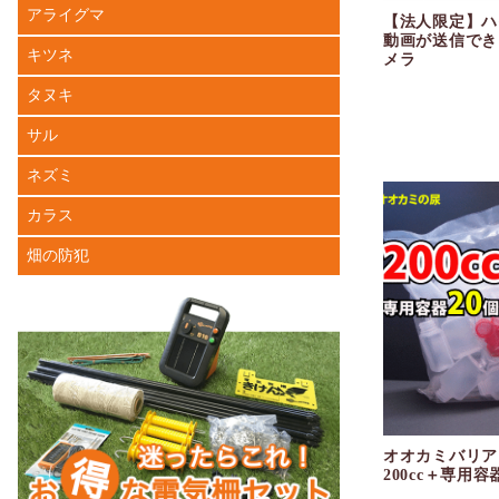
アライグマ
【法人限定】ハ
動画が送信でき
キツネ
メラ
タヌキ
サル
ネズミ
カラス
畑の防犯
オオカミバリア
200cc＋専用容