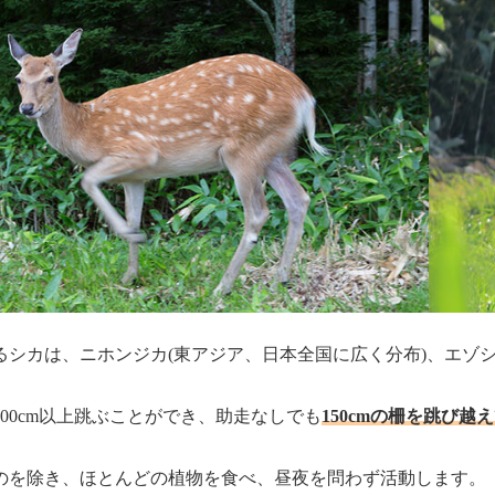
シカは、ニホンジカ(東アジア、日本全国に広く分布)、エゾシカ(北
00cm以上跳ぶことができ、助走なしでも
150cmの柵を跳び越
のを除き、ほとんどの植物を食べ、昼夜を問わず活動します。