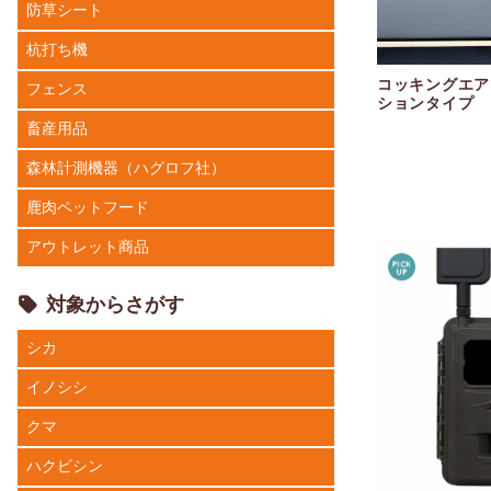
防草シート
杭打ち機
コッキングエア
フェンス
ションタイプ
畜産用品
森林計測機器（ハグロフ社）
鹿肉ペットフード
アウトレット商品
対象からさがす
シカ
イノシシ
クマ
ハクビシン