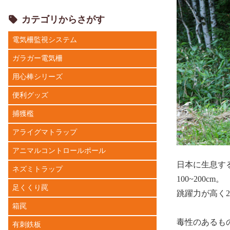
カテゴリからさがす
電気柵監視システム
ガラガー電気柵
用心棒シリーズ
便利グッズ
捕獲檻
アライグマトラップ
アニマルコントロールポール
日本に生息する
ネズミトラップ
100~200cm。
足くくり罠
跳躍力が高く2
箱罠
毒性のあるも
有刺鉄板