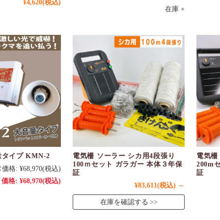
¥4,620
(税込)
在庫 ×
タイプ KMN-2
電気柵 ソーラー シカ用4段張り
電気柵
100ｍセット ガラガー 本体３年保
200
価格:
¥68,970
(税込)
証
証
価格:
¥68,970
(税込)
¥83,611
(税込)
～
在庫を確認する