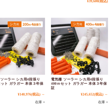
¥39,600
(税込)
 ソーラー シカ用4段張り
電気柵 ソーラー シカ用4段張り
mセット ガラガー 本体３年保
400ｍセット ガラガー 本体３年保
証
¥140,976
(税込)
～
¥245,652
(税込)
～
在庫 ×
在庫 ×