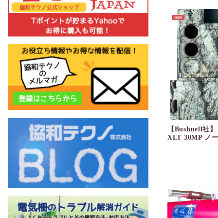
【Bushnell
XLT 30MP 