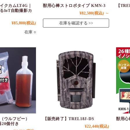
イクカムLT4G｜
獣用心棒ストロボタイプ KMN-3
【TRE
るIoT自動撮影カ
¥82,500
(税込)
～
¥85,800
(税込)
在庫を確認する
在庫 ○
（ウルフピー）
【販売終了】TREL18J-DS
獣用心棒
器20個付き
¥22,440
(税込)