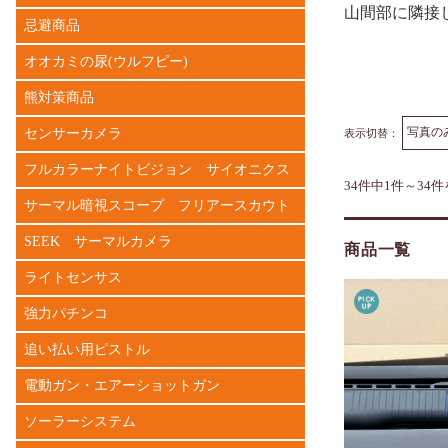
山間部に隣接
忌避商品
オオカミの尿(ウルフピー)
熊対策商品
センサーカメラ
表示切替：
フルカラーナイトビジョン サイオニクス
34件中1件～34
サーマル暗視スコープ フリアースカウト
SEEK サーマルカメラ
商品一覧
ライトセンサス
強力パチンコ
追い払い用ピストル
電動ガン・エアーショットガン
ソーラーシステム