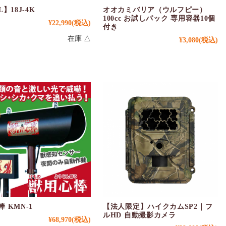
L】18J-4K
オオカミバリア（ウルフピー）
100cc お試しパック 専用容器10個
¥22,990
(税込)
付き
在庫 △
¥3,080
(税込)
 KMN-1
【法人限定】ハイクカムSP2｜フ
ルHD 自動撮影カメラ
¥68,970
(税込)