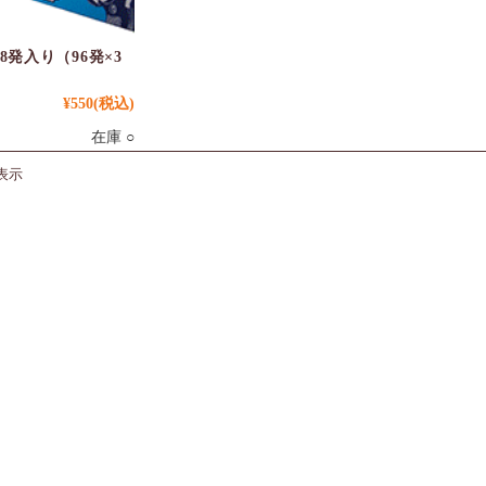
8発入り（96発×3
¥550
(税込)
在庫 ○
表示