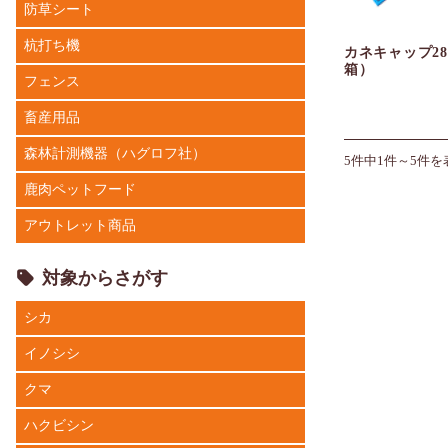
防草シート
杭打ち機
カネキャップ28
箱）
フェンス
畜産用品
森林計測機器（ハグロフ社）
5件中1件～5件を
鹿肉ペットフード
アウトレット商品
対象からさがす
シカ
イノシシ
クマ
ハクビシン