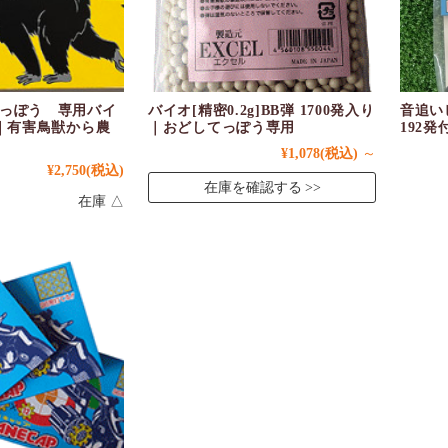
っぽう 専用バイ
バイオ[精密0.2g]BB弾 1700発入り
音追い
き｜有害鳥獣から農
｜おどしてっぽう専用
192発
¥1,078
(税込)
～
¥2,750
(税込)
在庫を確認する
在庫 △