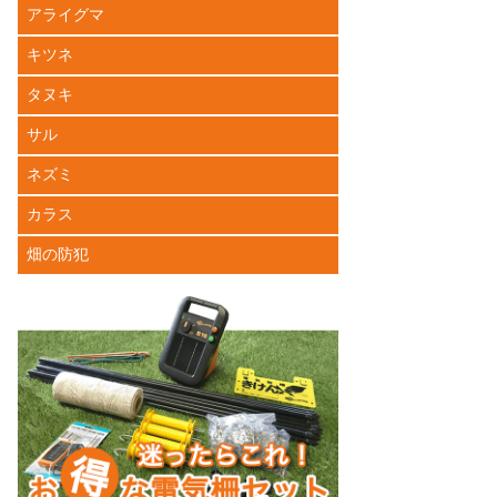
アライグマ
キツネ
タヌキ
サル
ネズミ
カラス
畑の防犯