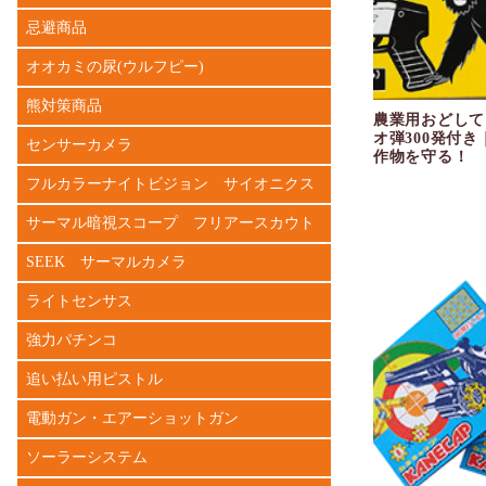
忌避商品
オオカミの尿(ウルフピー)
熊対策商品
農業用おどして
オ弾300発付
センサーカメラ
作物を守る！
フルカラーナイトビジョン サイオニクス
サーマル暗視スコープ フリアースカウト
SEEK サーマルカメラ
ライトセンサス
強力パチンコ
追い払い用ピストル
電動ガン・エアーショットガン
ソーラーシステム