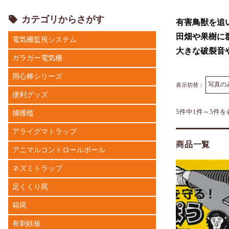
カテゴリからさがす
有害鳥獣を追
田畑や果樹に
電気柵監視システム
大きな破裂音
ガラガー電気柵
用心棒シリーズ
表示切替：
便利グッズ
5件中1件～5件を
捕獲檻
アライグマトラップ
商品一覧
アニマルコントロールポール
ネズミトラップ
足くくり罠
箱罠
有刺鉄板