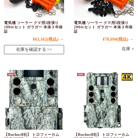
電気柵 ソーラー クマ用3段張り
電気柵 ソーラー クマ用3段張り
100ｍセット ガラガー 本体３年保
200ｍセット ガラガー 本体３年保
証
証
¥63,162
(税込)
～
¥78,694
(税込)
～
在庫 ×
在庫を確認する
【Bushnell社】 トロフィーカム
【Bushnell社】 トロフィーカム