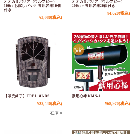
オオカミバリア（ウルフピー）
オオカミバリア（ウルフピー）
100cc お試しパック 専用容器10個
200cc＋専用容器20個付き
付き
¥4,620
(税込)
¥3,080
(税込)
【販売終了】TREL18J-DS
獣用心棒 KMN-1
¥22,440
(税込)
¥68,970
(税込)
在庫 ×