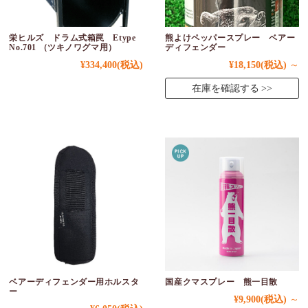
栄ヒルズ ドラム式箱罠 Etype
熊よけペッパースプレー ベアー
No.701 （ツキノワグマ用）
ディフェンダー
¥334,400
(税込)
¥18,150
(税込)
～
在庫を確認する
ベアーディフェンダー用ホルスタ
国産クマスプレー 熊一目散
ー
¥9,900
(税込)
～