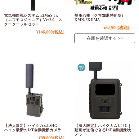
電気柵監視システム EfMoS Jr.
獣用心棒（クマ撃退特化型）
（エフモスジュニア）Ver2.0 ス
KMN-3KUMA
ターターフルセット
¥82,500
(税込)
～
¥146,000
(税込)
在庫を確認する
【法人限定】ハイクカムLS4G｜
【法人限定】ハイクカムLT4G｜
ハイク最新のIoT自動撮影カメラ
動画が送信できるIoT自動撮影カ
メラ
¥99,000
(税込)