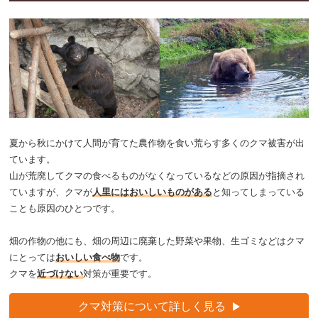
夏から秋にかけて人間が育てた農作物を食い荒らす多くのクマ被害が出
ています。
山が荒廃してクマの食べるものがなくなっているなどの原因が指摘され
ていますが、クマが
人里にはおいしいものがある
と知ってしまっている
ことも原因のひとつです。
畑の作物の他にも、畑の周辺に廃棄した野菜や果物、生ゴミなどはクマ
にとっては
おいしい食べ物
です。
クマを
近づけない
対策が重要です。
クマ対策について詳しく見る