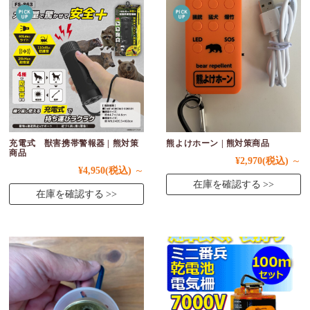
充電式 獣害携帯警報器 | 熊対策
熊よけホーン | 熊対策商品
商品
¥2,970
(税込)
～
¥4,950
(税込)
～
在庫を確認する
在庫を確認する