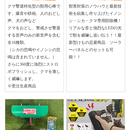
クマ撃退特化型の獣用心棒で
獣害対策のノウハウと最新技
す。爆音や鉄砲、人のおどし
術を結集し作り上げたイノシ
声、犬の声など
シ・シカ・クマ専用防除機！
クマをおどし、警戒させ撃退
リアルな音と強烈なLEDの光
する音声のみの新音声を含む
で獣を威嚇し追い払う！！最
全16種類。
新型けもの忌避商品 ソーラ
（シカの悲鳴やイノシシの悲
ーパネルとのセットも可
鳴は含まれていません。）
能！！
さらに360度に強烈にストロ
ボフラッシュし、クマを激し
く威嚇します。
※受注生産商品