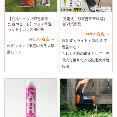
【公式ショップ限定販売・
充電式 獣害携帯警報器 |
先着20セット】カラス撃退
熊対策商品
セット｜カラス用心棒
¥4,950
(税込)
～
¥45,100
(税込)
～
超音波 x ライト x 防護音 で
公式ショップ限定のカラス撃
警告する！
退セット
もしもの時の備えとして、充
電式で携帯できる獣害携帯警
報器。