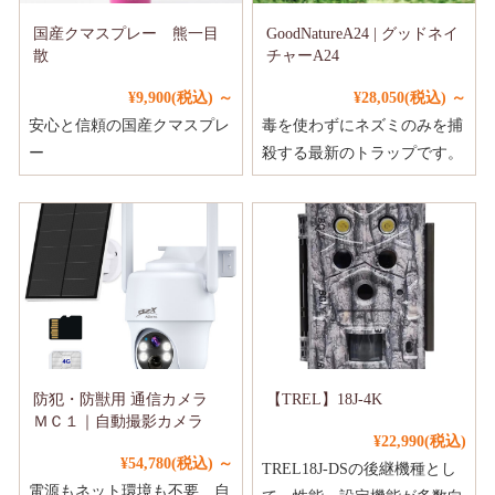
国産クマスプレー 熊一目
GoodNatureA24 | グッドネイ
散
チャーA24
¥9,900
(税込)
～
¥28,050
(税込)
～
安心と信頼の国産クマスプレ
毒を使わずにネズミのみを捕
ー
殺する最新のトラップです。
防犯・防獣用 通信カメラ
【TREL】18J-4K
ＭＣ１｜自動撮影カメラ
¥22,990
(税込)
¥54,780
(税込)
～
TREL18J-DSの後継機種とし
電源もネット環境も不要 自