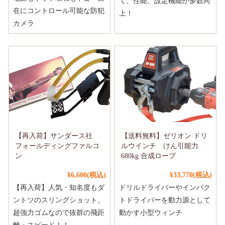
て、性能、設定機能が多数向
在にコントロール可能な防犯
上！
カメラ
【再入荷】サンダース社
【送料無料】ゼリオン ドリ
フォールディングファルコ
ルウインチ けん引能力
ン
680kg 合成ロープ
¥6,600
(税込)
¥33,770
(税込)
【再入荷】人気・知名度もダ
ドリルドライバーやインパク
ントツのスリングショット。
トドライバーを動力源として
超強力ゴムなので抜群の飛距
動かす小型ウィンチ