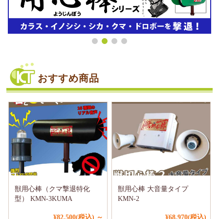
おすすめ商品
獣用心棒（クマ撃退特化
獣用心棒 大音量タイプ
型） KMN-3KUMA
KMN-2
¥82,500
(税込)
～
¥68,970
(税込)