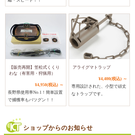
離・スピード！！
【販売再開】笠松式くくり
アライグマトラップ
わな（有害用・狩猟用）
¥4,400
(税込)
～
¥4,950
(税込)
～
専用設計された、小型で頑丈
長野県使用率No.1！簡単設置
なトラップです。
で捕獲率もバツグン！！
ショップからのお知らせ