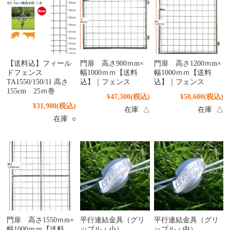
【送料込】フィール
門扉 高さ900ｍm×
門扉 高さ1200ｍm×
ドフェンス
幅1000ｍｍ【送料
幅1000ｍｍ【送料
TA1550/150/11 高さ
込】｜フェンス
込】｜フェンス
155cm 25ｍ巻
¥47,300
(税込)
¥50,600
(税込)
¥31,900
(税込)
在庫 △
在庫 △
在庫 ○
門扉 高さ1550ｍm×
平行連結金具（グリ
平行連結金具（グリ
幅1000ｍｍ【送料
ップル・小）
ップル・中）