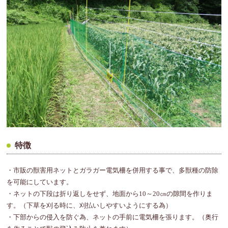
特徴
・市販の獣害用ネットとガラガー電気柵を併用する事で、多獣種の防除
を可能にしています。
・ネットの下段は折り返しをせず、地面から10～20㎝の隙間を作りま
す。（下草を刈る時に、刈払いしやすいようにする為）
・下部からの侵入を防ぐ為、ネットの手前に電気柵を張ります。（奥行