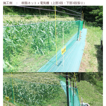
施工例 ： 樹脂ネット＋電気柵（上部3段・下部3段張り）