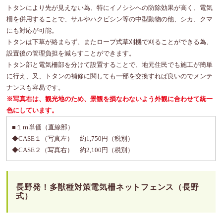
トタンにより先が見えない為、特にイノシシへの防除効果が高く、電気
柵を併用することで、サルやハクビシン等の中型動物の他、シカ、クマ
にも対応が可能。
トタンは下草が絡まらず、またロープ式草刈機で刈ることができる為、
設置後の管理負担を減らすことができます。
トタン部と電気柵部を分けて設置することで、地元住民でも施工が簡単
に行え、又、トタンの補修に関しても一部を交換すれば良いのでメンテ
ナンスも容易です。
※写真右は、観光地のため、景観を損なわないよう外観に合わせて統一
色にしています。
■１ｍ単価（直線部）
◆CASE１（写真左） 約1,750円（税別）
◆CASE２（写真右） 約2,100円（税別）
長野発！多獣種対策電気柵ネットフェンス（長野
式）