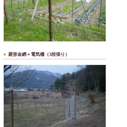
菱形金網＋電気柵（3段張り）