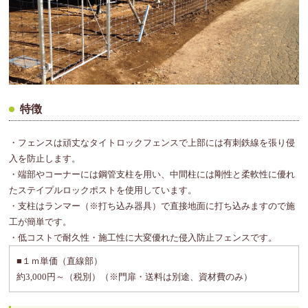
特徴
・フェンスは頑丈なタイトロックフェンスで上部には有刺鉄線を張り侵
入を防止します。
・端部やコーナーには鋼管支柱を用い、中間柱には剛性と柔軟性に優れ
たステイプルロックポストを使用しています。
・支柱はランマー（※打ち込み器具）で直接地面に打ち込みますので施
工が簡単です。
・低コストで耐久性・施工性に大変優れた侵入防止フェンスです。
■１ｍ単価（直線部）
約3,000円～（税別）（※門扉・送料は別途、資材費のみ）