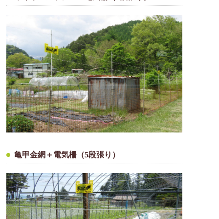
亀甲金網＋電気柵（5段張り）