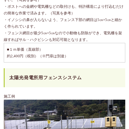
・ポストへの金網や電気柵などの取付けも、特許構造により打込むだけ
の簡単な作業で済みます。（写真を参考）
・イノシシの鼻が入らないよう、フェンス下部の網目は5㎝×5㎝と細か
く作られています。
・フェンス網目が最少5㎝×5㎝なので小動物も防除ができ、電気柵を架
線すればサル・ハクビシンも対応可能となります。
■１ｍ単価（直線部）
約2,400円（税別）（※門扉は別途）
太陽光発電所用フェンスシステム
施工例