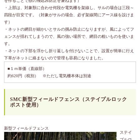
を作ることで獣の飛込み防止を兼ねます）
・上部は、対象獣に合わせ何段か電気柵を架線し、サルの場合は三段～
四段が目安です。（対象がサルの場合、必ず架線間にアース線を設けま
す）
・ネットの網目が細かいとサルの掴み防止になりますが、風によってフ
ェンスが揺れてしまうので、風の強い場所で、網目の粗いものを使いま
す。
・ネットの下部を浮かし折り返しを付けないことで、設置が簡単に行え
下草がネットに絡まないので管理も容易になりました。
■１ｍ単価（直線部）
約620円（税別） ※ただし電気柵本体は別途
SMC新型フィールドフェンス（ステイプルロック
ポスト使用）
新型フィールドフェンス
ステイ
プルロ