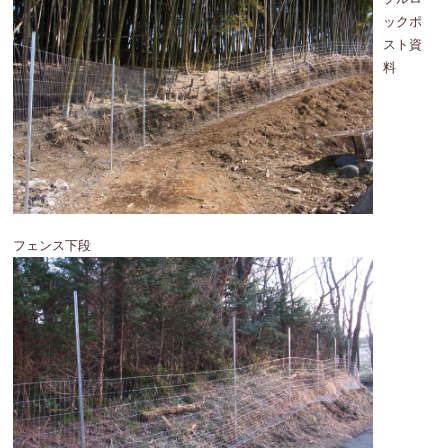
ックポ
スト資
料
フェンス下段