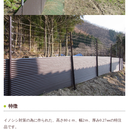
特徴
イノシシ対策の為に作られた、高さ80ｃｍ、幅2ｍ、厚み0.27㎜の特注
品です。