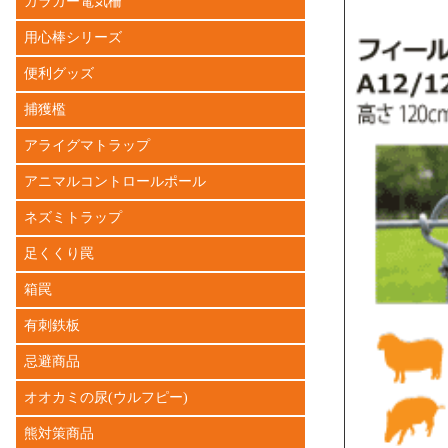
ガラガー電気柵
用心棒シリーズ
便利グッズ
捕獲檻
アライグマトラップ
アニマルコントロールポール
ネズミトラップ
足くくり罠
箱罠
有刺鉄板
忌避商品
オオカミの尿(ウルフピー)
熊対策商品