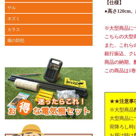
【仕様】
サル
●高さ120cm
ネズミ
※大型商品に
カラス
こちらの大型
畑の防犯
また、これら
銀行振込、ク
商品の納期、
この商品は1
★★注意事
※大型商品
大型商品に
荷降ろし時
お届け時は