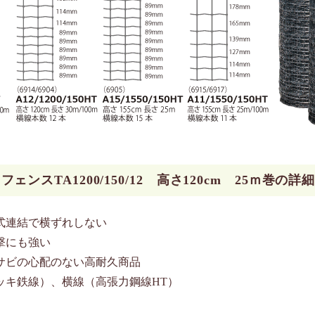
ェンスTA1200/150/12 高さ120cm 25ｍ巻の詳
式連結で横ずれしない
撃にも強い
サビの心配のない高耐久商品
ッキ鉄線）、横線（高張力鋼線HT）