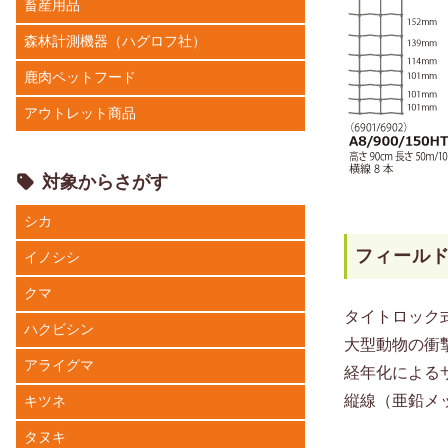
畜産用品
森林計測機器（ハグロフ社）
鹿肉ペットフード
アウトレット商品
対象からさがす
シカ
フィールドフ
イノシシ
クマ
タイトロック
ハクビシン
大型動物の衝
アライグマ
経年化による
縦線（亜鉛メ
キツネ
タヌキ