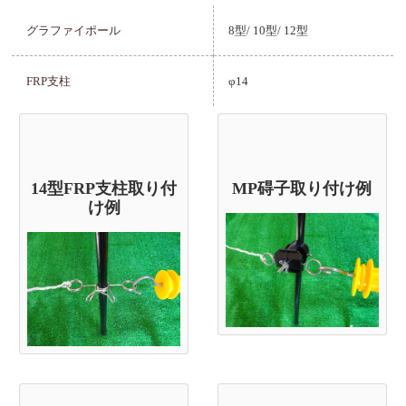
グラファイポール
8型/
10型/
12型
FRP支柱
φ14
14型FRP支柱取り付
MP碍子取り付け例
け例