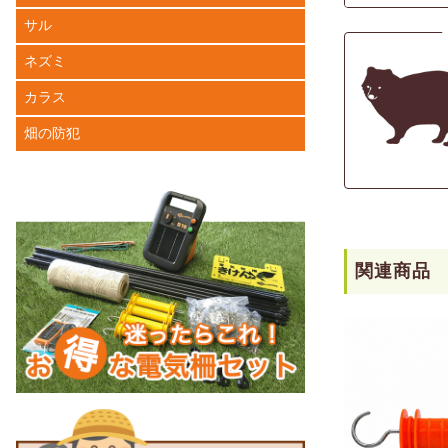
サル
ネズミ
カラス
畑の防犯
関連商品