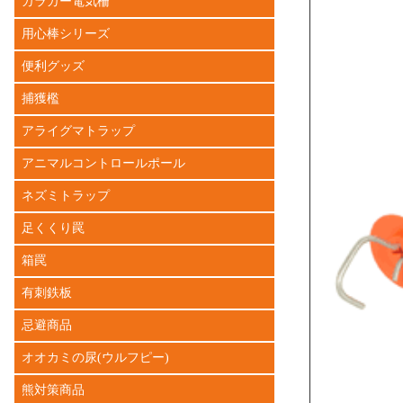
ガラガー電気柵
用心棒シリーズ
便利グッズ
捕獲檻
アライグマトラップ
アニマルコントロールポール
ネズミトラップ
足くくり罠
箱罠
有刺鉄板
忌避商品
オオカミの尿(ウルフピー)
熊対策商品