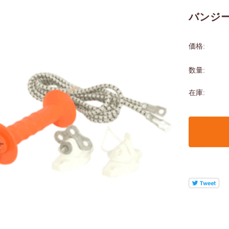
バンジー
価格:
数量:
在庫: