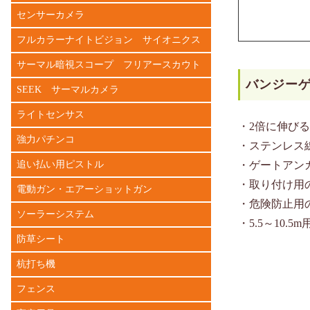
センサーカメラ
フルカラーナイトビジョン サイオニクス
サーマル暗視スコープ フリアースカウト
バンジーゲー
SEEK サーマルカメラ
ライトセンサス
・2倍に伸び
強力パチンコ
・ステンレス
追い払い用ピストル
・ゲートアン
・取り付け用
電動ガン・エアーショットガン
・危険防止用
ソーラーシステム
・5.5～10.5m
防草シート
杭打ち機
フェンス