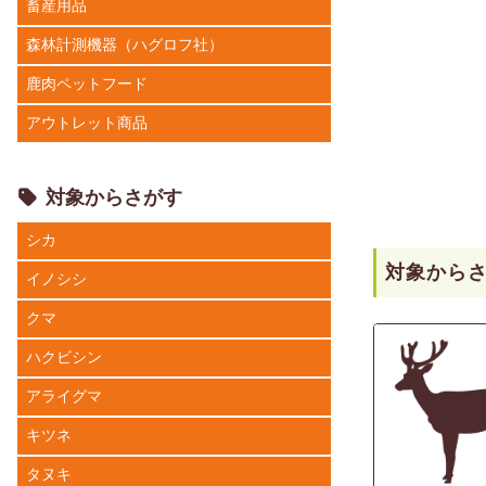
畜産用品
森林計測機器（ハグロフ社）
鹿肉ペットフード
アウトレット商品
対象からさがす
シカ
対象から
イノシシ
クマ
ハクビシン
アライグマ
キツネ
タヌキ