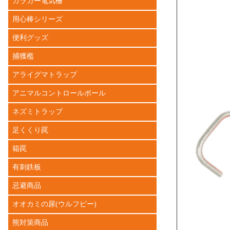
ガラガー電気柵
用心棒シリーズ
便利グッズ
捕獲檻
アライグマトラップ
アニマルコントロールポール
ネズミトラップ
足くくり罠
箱罠
有刺鉄板
忌避商品
オオカミの尿(ウルフピー)
熊対策商品