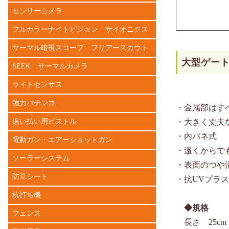
センサーカメラ
フルカラーナイトビジョン サイオニクス
サーマル暗視スコープ フリアースカウト
大型ゲー
SEEK サーマルカメラ
ライトセンサス
強力パチンコ
・金属部はす
追い払い用ピストル
・大きく丈夫
・内バネ式
電動ガン・エアーショットガン
・遠くからで
ソーラーシステム
・表面のつや
防草シート
・抗UVプラ
杭打ち機
◆規格
フェンス
長さ 25cm（