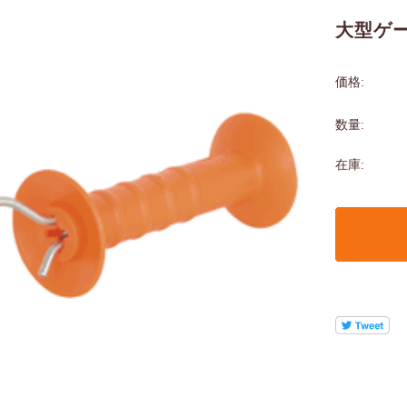
大型ゲ
価格:
数量:
在庫: