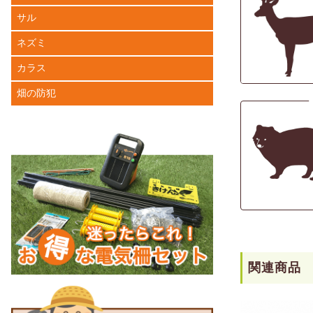
サル
ネズミ
カラス
畑の防犯
関連商品