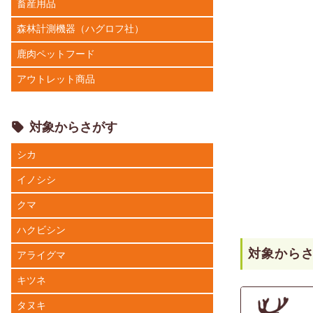
畜産用品
森林計測機器（ハグロフ社）
鹿肉ペットフード
アウトレット商品
対象からさがす
シカ
イノシシ
クマ
ハクビシン
対象から
アライグマ
キツネ
タヌキ