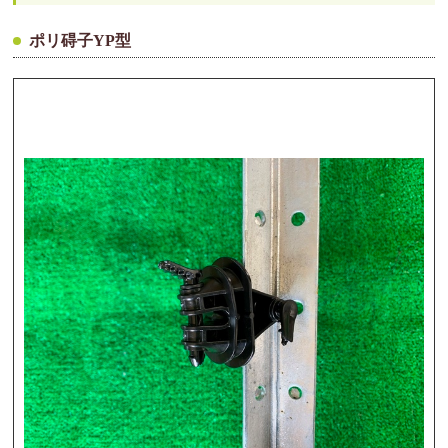
ポリ碍子YP型