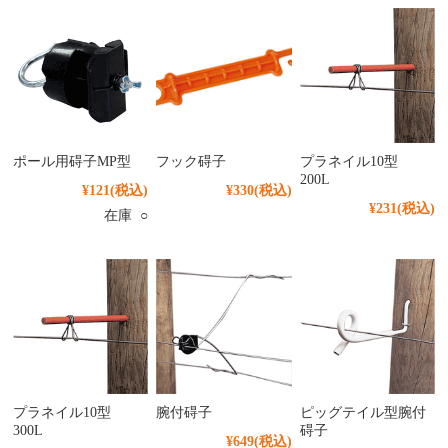
ポール用碍子MP型
フック碍子
プラネイル10型
200L
¥121
(税込)
¥330
(税込)
¥231
(税込)
在庫 ○
プラネイル10型
腕付碍子
ピッグテイル型腕付
300L
碍子
¥649
(税込)