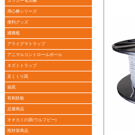
ガラガー電気柵
用心棒シリーズ
便利グッズ
捕獲檻
アライグマトラップ
アニマルコントロールポール
ネズミトラップ
足くくり罠
箱罠
有刺鉄板
忌避商品
オオカミの尿(ウルフピー)
熊対策商品