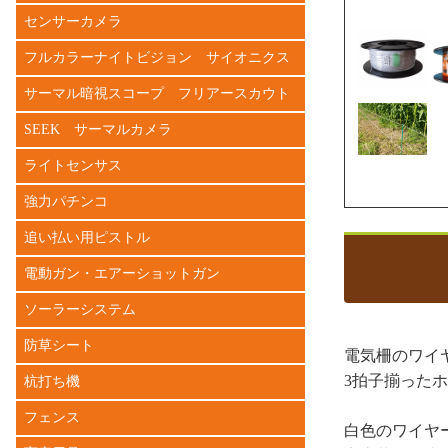
センサーカメラ
フルカラーナイトビジョン サイオニクス
サーマル暗視スコープ フリアースカウト
SEEK サーマルカメラ
ライトセンサス
強力パチンコ
追い払い用ピストル
電動ガン・エアーショットガン
ソーラーシステム
防草シート
電気柵のワイ
3拍子揃った
杭打ち機
フェンス
白色のワイヤ