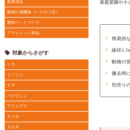
畜産用品
家庭菜園や小
森林計測機器（ハグロフ社）
鹿肉ペットフード
アウトレット商品
簡易的
線径2
対象からさがす
動物の
シカ
撤去時
イノシシ
別売り
クマ
ハクビシン
アライグマ
キツネ
タヌキ