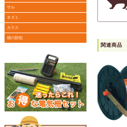
サル
ネズミ
カラス
畑の防犯
関連商品