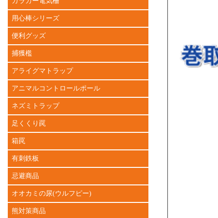
ガラガー電気柵
用心棒シリーズ
便利グッズ
捕獲檻
アライグマトラップ
アニマルコントロールポール
ネズミトラップ
足くくり罠
箱罠
有刺鉄板
忌避商品
オオカミの尿(ウルフピー)
熊対策商品