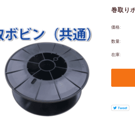
巻取り
価格:
数量:
在庫: