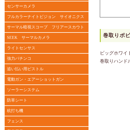
センサーカメラ
フルカラーナイトビジョン サイオニクス
サーマル暗視スコープ フリアースカウト
巻取りボ
SEEK サーマルカメラ
ライトセンサス
ビッグホワイ
強力パチンコ
巻取りハンド
追い払い用ピストル
電動ガン・エアーショットガン
ソーラーシステム
防草シート
杭打ち機
フェンス