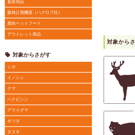
畜産用品
森林計測機器（ハグロフ社）
鹿肉ペットフード
アウトレット商品
対象から
対象からさがす
シカ
イノシシ
クマ
ハクビシン
アライグマ
キツネ
タヌキ