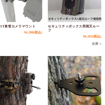
 ST単管カメラマウント
セキュリティボックス用雨天ルー
フ
¥4,180
(税込)
¥6,105
(税込)
在庫 ○