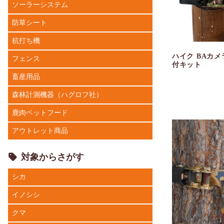
ソーラーシステム
防草シート
杭打ち機
ハイク BAカメ
フェンス
付キット
畜産用品
森林計測機器（ハグロフ社）
鹿肉ペットフード
アウトレット商品
対象からさがす
シカ
イノシシ
クマ