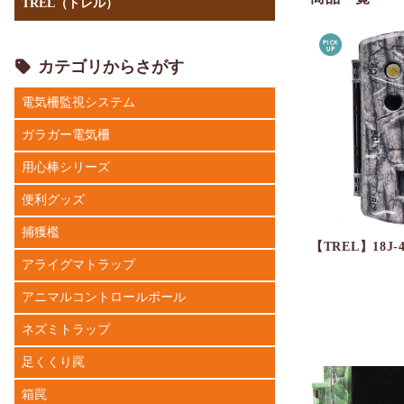
TREL（トレル）
カテゴリからさがす
電気柵監視システム
ガラガー電気柵
用心棒シリーズ
便利グッズ
捕獲檻
【TREL】18J-
アライグマトラップ
アニマルコントロールポール
ネズミトラップ
足くくり罠
箱罠