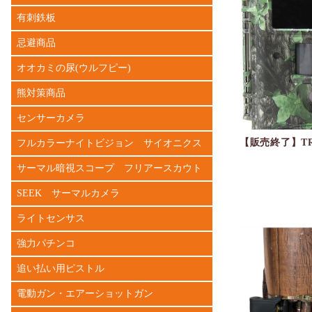
有刺鉄板
忌避商品
オオカミの尿(ウルフピー)
熊対策商品
センサーカメラ
【販売終了】TR
フルカラーナイトビジョン サイオニクス
サーマル暗視スコープ フリアースカウト
SEEK サーマルカメラ
ライトセンサス
強力パチンコ
追い払い用ピストル
電動ガン・エアーショットガン