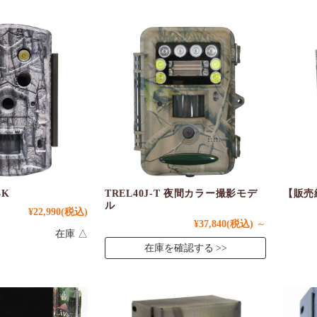
4K
TREL40J-T 夜間カラー撮影モデ
【販売終
ル
¥22,990
(税込)
¥37,840
(税込)
～
在庫 △
在庫を確認する