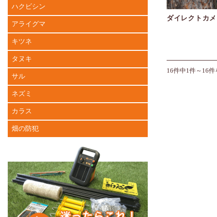
ハクビシン
ダイレクトカメ
アライグマ
キツネ
タヌキ
16件中1件～16
サル
ネズミ
カラス
畑の防犯