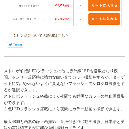
セキュリティセット
¥52,855
(税込)
○
セキュリティスターターセット
¥56,705
(税込)
○
返品についての詳細はこちら
ストロボ/白色LEDフラッシュの他に赤外線LEDも搭載となり夜
間、センサー反応時に強力な白い光でカラー撮影をするか、ターゲ
ットに気づかれないように見えないフラッシュでシロクロ撮影をす
るか選択できます。
ストロボフラッシュ搭載により夜間でも鮮明なカラーの静止画撮影
ができます。
白色LEDフラッシュ搭載により夜間にカラー動画を撮影できます。
最大4800万画素の静止画撮影、音声付きFHD動画撮影、日本語と英
語の言語切替えが可能な自動撮影カメラです。