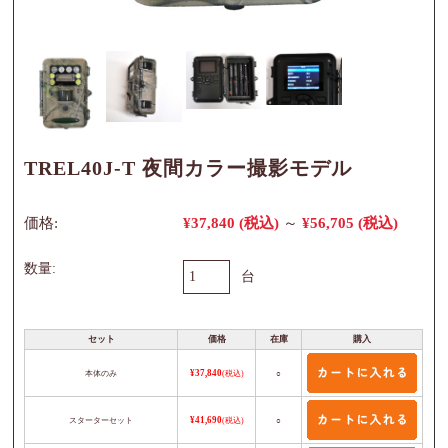
TREL40J-T 夜間カラー撮影モデル
価格:
¥37,840
(税込)
～
¥56,705
(税込)
数量:
台
セット
価格
在庫
購入
本体のみ
¥37,840
(税込)
○
スターターセット
¥41,690
(税込)
○