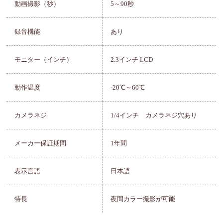
動画撮影（秒）
5～90秒
録音機能
あり
モニター（インチ）
2.3インチ LCD
動作温度
-20℃～60℃
カメラネジ
1/4インチ カメラネジ穴あり
メーカー保証期間
1年間
表示言語
日本語
特長
夜間カラー撮影が可能