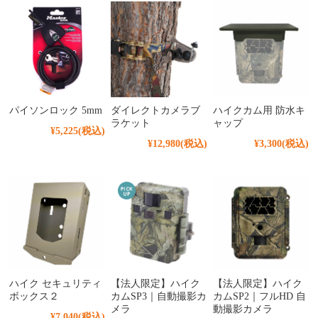
パイソンロック 5mm
ダイレクトカメラブ
ハイクカム用 防水キ
ラケット
ャップ
¥5,225
(税込)
¥12,980
(税込)
¥3,300
(税込)
ハイク セキュリティ
【法人限定】ハイク
【法人限定】ハイク
ボックス２
カムSP3｜自動撮影カ
カムSP2｜フルHD 自
メラ
動撮影カメラ
¥7,040
(税込)