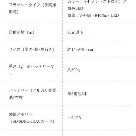
カラー：キセノン（ストロボ）／
フラッシュタイプ（夜間撮
白色LED
影時）
白黒：赤外線（940Nm）LED
照射距離（ｍ）
30ｍ以下
サイズ（高さ×幅×奥行き）
約14×9×6（cm）
重さ（g）※バッテリーな
約300g
し
バッテリー（アルカリ乾電
単3電池8本
池×本数）
外部メモリー
～64GB
（SD/SDHC/SDXCカード）