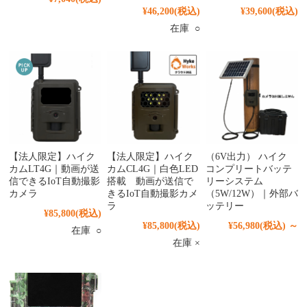
¥46,200
(税込)
¥39,600
(税込)
在庫 ○
【法人限定】ハイク
【法人限定】ハイク
（6V出力） ハイク
カムLT4G｜動画が送
カムCL4G｜白色LED
コンプリートバッテ
信できるIoT自動撮影
搭載 動画が送信で
リーシステム
カメラ
きるIoT自動撮影カメ
（5W/12W）｜外部バ
ラ
ッテリー
¥85,800
(税込)
¥85,800
(税込)
¥56,980
(税込)
～
在庫 ○
在庫 ×