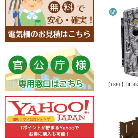
【TREL】18J-4