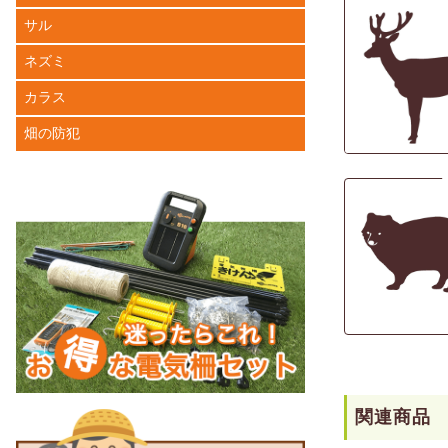
サル
ネズミ
カラス
畑の防犯
関連商品