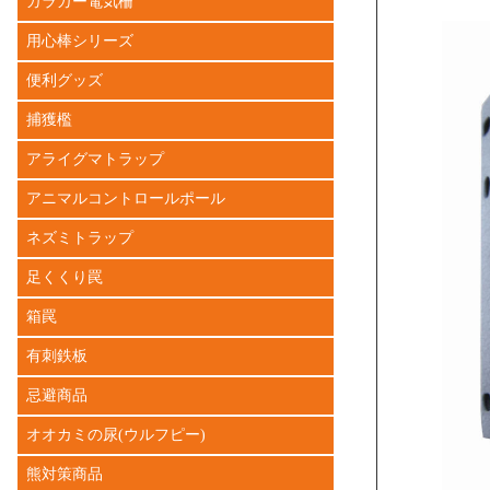
ガラガー電気柵
用心棒シリーズ
便利グッズ
捕獲檻
アライグマトラップ
アニマルコントロールポール
ネズミトラップ
足くくり罠
箱罠
有刺鉄板
忌避商品
オオカミの尿(ウルフピー)
熊対策商品