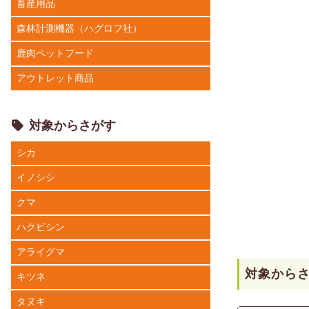
畜産用品
森林計測機器（ハグロフ社）
鹿肉ペットフード
アウトレット商品
対象からさがす
シカ
イノシシ
クマ
ハクビシン
アライグマ
対象から
キツネ
タヌキ