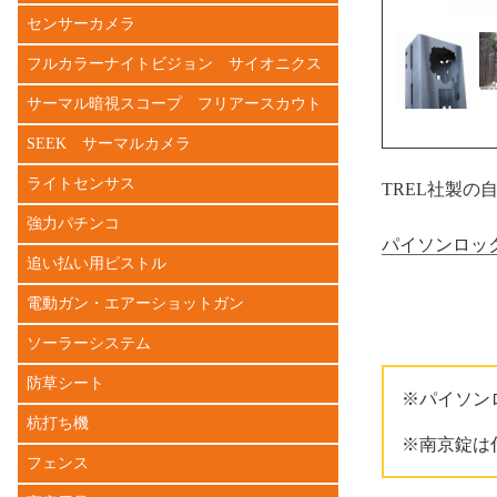
センサーカメラ
フルカラーナイトビジョン サイオニクス
サーマル暗視スコープ フリアースカウト
SEEK サーマルカメラ
ライトセンサス
TREL社製の
強力パチンコ
パイソンロッ
追い払い用ピストル
電動ガン・エアーショットガン
ソーラーシステム
防草シート
※パイソン
杭打ち機
※南京錠は
フェンス