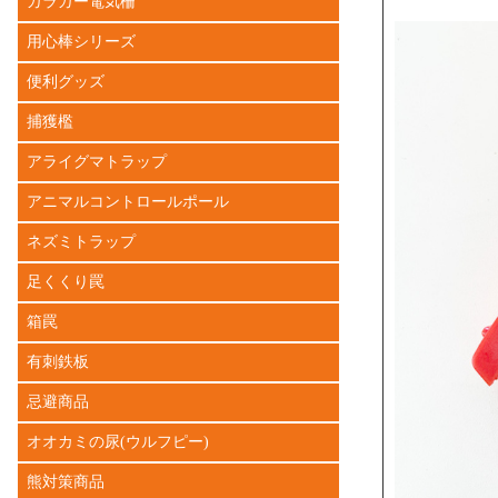
ガラガー電気柵
用心棒シリーズ
便利グッズ
捕獲檻
アライグマトラップ
アニマルコントロールポール
ネズミトラップ
足くくり罠
箱罠
有刺鉄板
忌避商品
オオカミの尿(ウルフピー)
熊対策商品