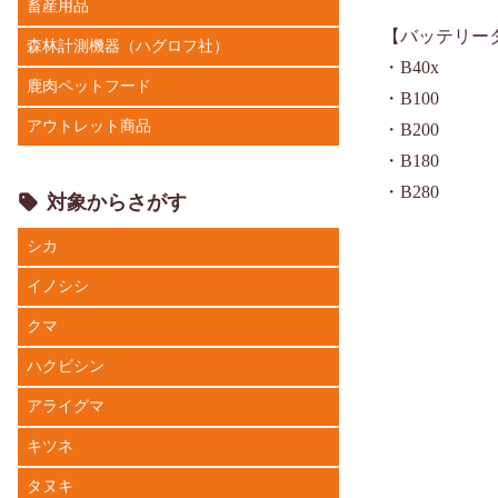
畜産用品
【バッテリー
森林計測機器（ハグロフ社）
・B40x
鹿肉ペットフード
・B100
アウトレット商品
・B200
・B180
・B280
対象からさがす
シカ
イノシシ
クマ
ハクビシン
アライグマ
キツネ
タヌキ