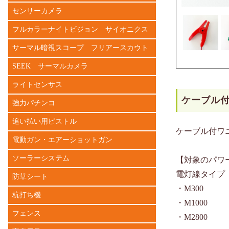
センサーカメラ
フルカラーナイトビジョン サイオニクス
サーマル暗視スコープ フリアースカウト
SEEK サーマルカメラ
ライトセンサス
ケーブル
強力パチンコ
追い払い用ピストル
ケーブル付ワ
電動ガン・エアーショットガン
ソーラーシステム
【対象のパワ
電灯線タイプ
防草シート
・M300
杭打ち機
・M1000
フェンス
・M2800