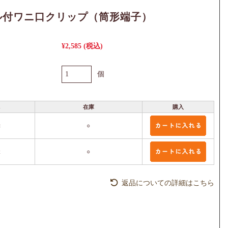
ル付ワニ口クリップ（筒形端子）
¥2,585
(税込)
個
色
在庫
購入
赤
○
緑
○
返品についての詳細はこちら