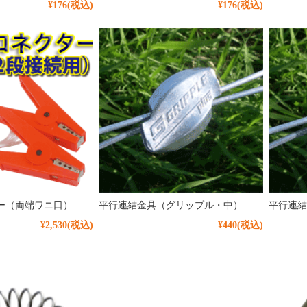
¥176
(税込)
¥176
(税込)
ー（両端ワニ口）
平行連結金具（グリップル・中）
平行連結
¥2,530
(税込)
¥440
(税込)