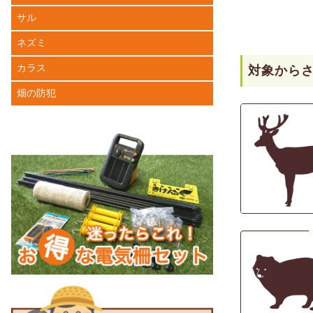
サル
ネズミ
カラス
対象から
畑の防犯