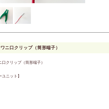
付ワニ口クリップ（筒形端子）
ニ口クリップ（筒形端子）
ーユニット】