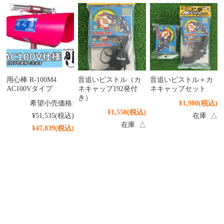
用心棒 R-100M4
音追いピストル（カ
音追いピストル＋カ
AC100Vタイプ
ネキャップ192発付
ネキャップセット
き）
希望小売価格:
¥1,980
(税込)
¥1,550
(税込)
¥51,535
(税込)
在庫 △
在庫 △
¥47,839
(税込)