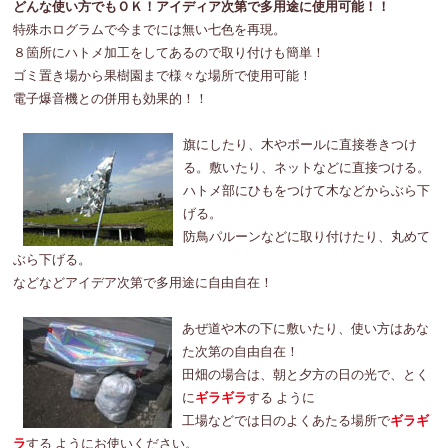
どんな使い方でもＯＫ！アイディア次第で多用途に使用可能！！
特殊ホログラムで今までには無い七色を再現。
８箇所にハトメ加工をしてあるので取り付けも簡単！
ゴミ置き場から果樹園まで様々な場所で使用可能！
電子爆音機との併用も効果的！！
旗にしたり、木やポールに直接巻きつけ
る。敷いたり、ネットなどに直接つける。
ハトメ部にひもをつけて木などからぶら下
げる。
防鳥パルーンなどに取り付けたり、丸めて
ぶら下げる。
などなどアイデア次第で多用途に自由自在！
あぜ道や木の下に敷いたり、使い方はあな
た次第の自由自在！
田畑の場合は、朝と夕方の日の光で、とく
に
ギラギラ
する ように
工場などでは日のよくあたる場所で
ギラギ
ラ
する ようにお使いください。