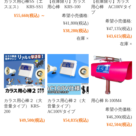
カラス用心棒SS（エ
【在庫限り】カラス
【在庫限り】カラス
スエス） KRS-SS1
用心棒 KRS-100
用心棒 AC100Vタイ
プ
¥55,660
(税込)
～
希望小売価格:
希望小売価格:
¥41,800
(税込)
¥47,135
(税込)
¥38,280
(税込)
¥43,615
(税込)
在庫 ×
在庫 ×
カラス用心棒２（大
カラス用心棒２（大
用心棒 R-100M4
音量タイプ） KRS-
音量タイプ）
希望小売価格:
200
AC100Vタイプ
¥46,200
(税込)
¥49,500
(税込)
¥54,835
(税込)
¥42,504
(税込)