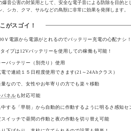
の爆音公害の対策用として、安全な電子音による防除を目的と
シ、シカ、クマ、サルなどの鳥獣に非常に効果を発揮します。
100Ｖ電源から電源がとれるのでバッテリー充電の心配ナシ
0Vタイプは12Vバッテリーを使用しての稼働も可能！
カーバッテリー（別売り）使用
電で連続１５日程度使用できます(21～24Ahクラス）
軽量なので、女性やお年寄りの方でも楽々移動
ーパネル
も対応可能
集中する「早朝」から自動的に作動するように明るさ感知セ
定スイッチで昼間の作動と夜の作動を切り替え可能
吊り下げたり、支柱に立てられるので設置も簡単！