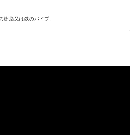
度の樹脂又は鉄のパイプ。
ジへ(外部サイト)
意ください）