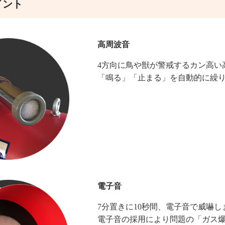
イント
高周波音
4方向に鳥や獣が警戒するカン高い
「鳴る」「止まる」を自動的に繰
電子音
7分置きに10秒間、電子音で威嚇し
電子音の採用により問題の「ガス