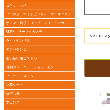
センサーカメラ
フルカラーナイトビジョン サイオニクス
サーマル暗視スコープ フリアースカウト
SEEK サーマルカメラ
※AC100
ライトセンサス
強力パチンコ
追い払い用ピストル
電動ガン・エアーショットガン
ソーラーシステム
防草シート
杭打ち機
フェンス