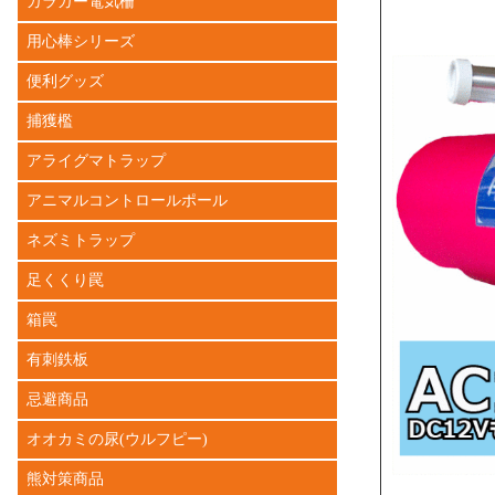
ガラガー電気柵
用心棒シリーズ
便利グッズ
捕獲檻
アライグマトラップ
アニマルコントロールポール
ネズミトラップ
足くくり罠
箱罠
有刺鉄板
忌避商品
オオカミの尿(ウルフピー)
熊対策商品