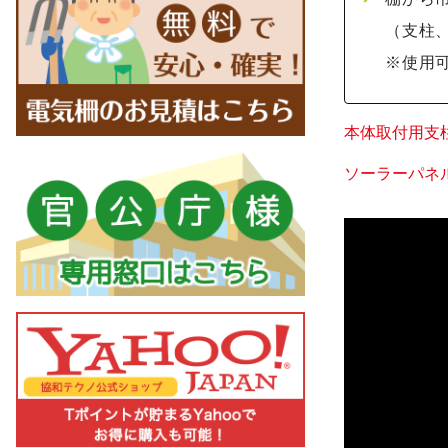
（支柱
※使用可
本体取付用支
ソーラーパネ