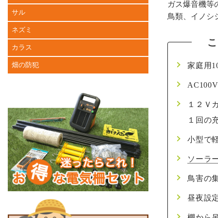
ガス爆音機等
サル
鳥類、イノシ
ネズミ
カラス
畑の防犯
家庭用
AC10
１２Ｖ
１回の充
小型で
ソーラ
鳥害の
昼夜設
棚から