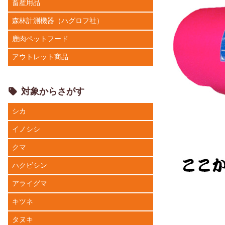
畜産用品
森林計測機器（ハグロフ社）
鹿肉ペットフード
アウトレット商品
対象からさがす
シカ
イノシシ
クマ
ハクビシン
アライグマ
キツネ
タヌキ