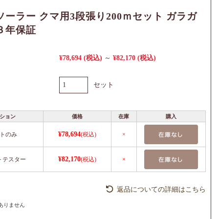
ソーラー クマ用3段張り200ｍセット ガラガ
３年保証
¥78,694
(税込)
¥82,170
(税込)
～
セット
ション
価格
在庫
購入
¥78,694
トのみ
(税込)
×
¥82,170
＋テスター
(税込)
×
返品についての詳細はこちら
ありません