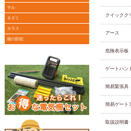
サル
クイッククリ
ネズミ
カラス
アース
畑の防犯
危険表示板
ゲートハン
簡易緊張具
簡易ゲート
取扱説明書