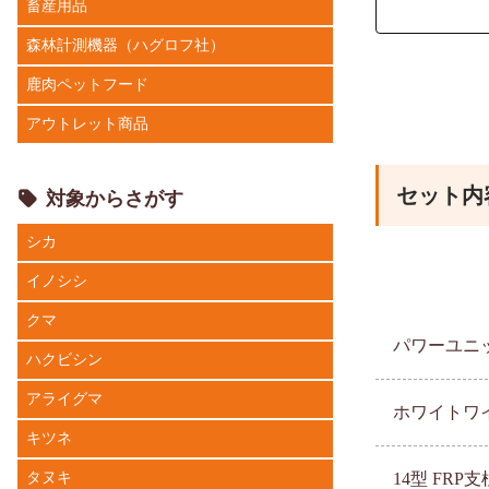
畜産用品
森林計測機器（ハグロフ社）
鹿肉ペットフード
アウトレット商品
セット内
対象からさがす
シカ
イノシシ
クマ
パワーユニッ
ハクビシン
アライグマ
ホワイトワイ
キツネ
タヌキ
14型 FRP支