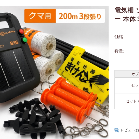
電気柵 
ー 本体
価格:
数量:
オプ
セッ
セット
レビューは