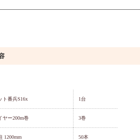
容
ト番兵S16x
1台
ヤー200m巻
3巻
柱 1200mm
50本