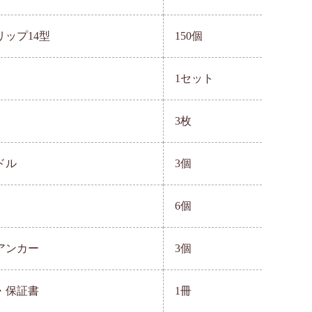
ップ14型
150個
1セット
3枚
ドル
3個
6個
アンカー
3個
・保証書
1冊