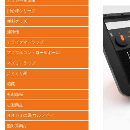
ガラガー電気柵
用心棒シリーズ
便利グッズ
捕獲檻
アライグマトラップ
アニマルコントロールポール
ネズミトラップ
足くくり罠
箱罠
有刺鉄板
忌避商品
オオカミの尿(ウルフピー)
熊対策商品