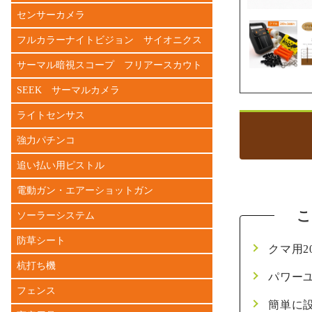
センサーカメラ
フルカラーナイトビジョン サイオニクス
サーマル暗視スコープ フリアースカウト
SEEK サーマルカメラ
ライトセンサス
強力パチンコ
追い払い用ピストル
電動ガン・エアーショットガン
ソーラーシステム
防草シート
クマ用2
杭打ち機
パワー
フェンス
簡単に