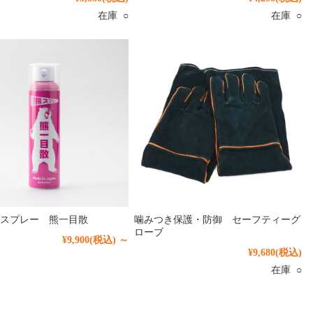
在庫 ○
在庫 ○
スプレー 熊一目散
噛みつき保護・防御 セーフティーグ
ローブ
¥9,900
(税込)
～
¥9,680
(税込)
在庫 ○