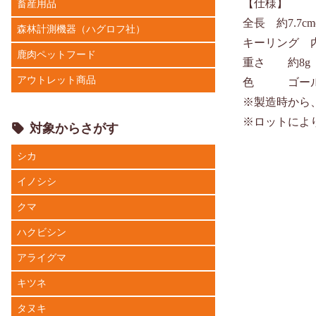
【仕様】
畜産用品
全長 約7.7c
森林計測機器（ハグロフ社）
キーリング 内
鹿肉ペットフード
重さ 約8g
アウトレット商品
色 ゴール
※製造時から
※ロットによ
対象からさがす
シカ
イノシシ
クマ
ハクビシン
アライグマ
キツネ
タヌキ