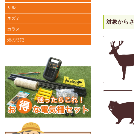
サル
ネズミ
対象から
カラス
畑の防犯