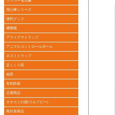
ガラガー電気柵
用心棒シリーズ
便利グッズ
捕獲檻
アライグマトラップ
アニマルコントロールポール
ネズミトラップ
足くくり罠
箱罠
有刺鉄板
忌避商品
オオカミの尿(ウルフピー)
熊対策商品