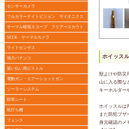
センサーカメラ
フルカラーナイトビジョン サイオニクス
サーマル暗視スコープ フリアースカウト
SEEK サーマルカメラ
ライトセンサス
ホイッス
強力パチンコ
追い払い用ピストル
獣よけや防災
電動ガン・エアーショットガン
山に入る際な
ソーラーシステム
キーホルダー
防草シート
ホイッスルは
杭打ち機
また防犯ブザ
フェンス
身元確認のメ