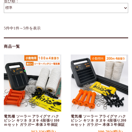
並び順：
5件中1件～5件を表示
商品一覧
電気柵 ソーラー アライグマ ハク
電気柵 ソーラー アライグマ ハク
ビシン キツネ タヌキ 4段張り100
ビシン キツネ タヌキ 4段張り200
ｍセット ガラガー 本体３年保証
ｍセット ガラガー 本体３年保証