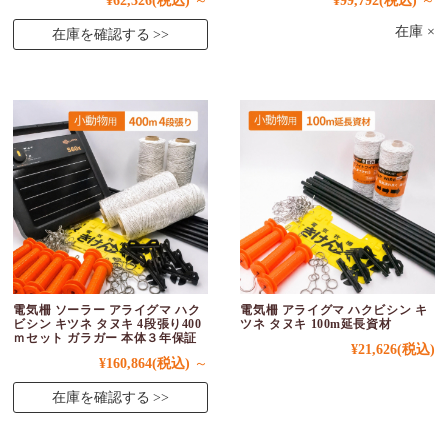
¥62,326
(税込)
～
¥99,792
(税込)
～
在庫 ×
在庫を確認する
電気柵 ソーラー アライグマ ハク
電気柵 アライグマ ハクビシン キ
ビシン キツネ タヌキ 4段張り400
ツネ タヌキ 100m延長資材
ｍセット ガラガー 本体３年保証
¥21,626
(税込)
¥160,864
(税込)
～
在庫を確認する