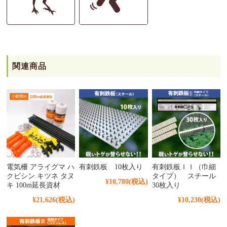
関連商品
電気柵 アライグマ ハ
有刺鉄板 10枚入り
有刺鉄板ＩＩ（巾細
クビシン キツネ タヌ
タイプ） スチール
¥10,780
(税込)
キ 100m延長資材
30枚入り
¥21,626
(税込)
¥10,230
(税込)