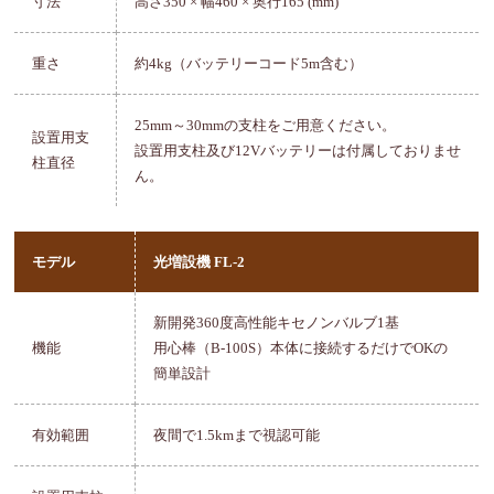
寸法
高さ350 × 幅460 × 奥行165 (mm)
重さ
約4kg（バッテリーコード5m含む）
25mm～30mmの支柱をご用意ください。
設置用支
設置用支柱及び12Vバッテリーは付属しておりませ
柱直径
ん。
モデル
光増設機 FL-2
新開発360度高性能キセノンバルブ1基
機能
用心棒（B-100S）本体に接続するだけでOKの
簡単設計
有効範囲
夜間で1.5kmまで視認可能