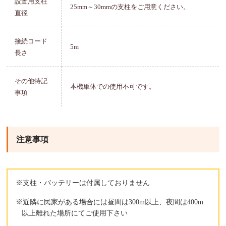
設置用支柱
25mm～30mmの支柱をご用意ください。
直径
接続コード
5m
長さ
その他特記
本機単体での使用不可です。
事項
注意事項
※支柱・バッテリーは付属しておりません
※近隣に民家がある場合には昼間は300m以上、夜間は400m
以上離れた場所にてご使用下さい