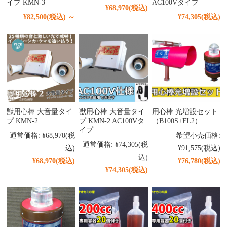
イプ KMN-3
AC100Vタイプ
¥68,970
(税込)
¥82,500
(税込)
～
¥74,305
(税込)
獣用心棒 大音量タイ
獣用心棒 大音量タイ
用心棒 光増設セット
プ KMN-2
プ KMN-2 AC100Vタ
（B100S+FL2）
イプ
通常価格:
¥68,970
(税
希望小売価格:
通常価格:
¥74,305
(税
込)
¥91,575
(税込)
込)
¥68,970
(税込)
¥76,780
(税込)
¥74,305
(税込)