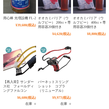
用心棒 光増設機 FL-2
オオカミバリア（ウ
オオカミバリア（ウ
ルフピー） 200cc＋専
ルフピー） 400cc＋専
¥39,600
(税込)
用容器20個付き
用容器20個付き
¥4,620
(税込)
¥8,800
(税込)
【再入荷】サンダー
バーネットスリング
ス社 フォールディ
ショット コブラ
ングファルコン
（リニューアル）
¥6,600
(税込)
¥9,977
(税込)
在庫 ○
在庫 ○