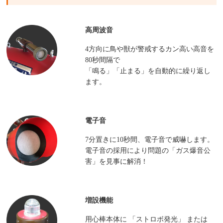
高周波音
4方向に鳥や獣が警戒するカン高い高音を
80秒間隔で
「鳴る」「止まる」を自動的に繰り返し
ます。
電子音
7分置きに10秒間、電子音で威嚇します。
電子音の採用により問題の「ガス爆音公
害」を見事に解消！
増設機能
用心棒本体に 「ストロボ発光」 または