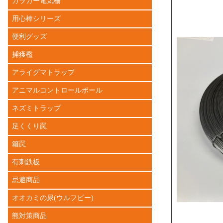
ガラガー電気柵
用心棒シリーズ
便利グッズ
捕獲檻
アライグマトラップ
アニマルコントロールポール
ネズミトラップ
足くくり罠
箱罠
有刺鉄板
忌避商品
オオカミの尿(ウルフピー)
熊対策商品