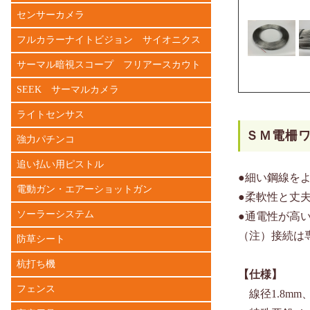
センサーカメラ
フルカラーナイトビジョン サイオニクス
サーマル暗視スコープ フリアースカウト
SEEK サーマルカメラ
ライトセンサス
ＳＭ電柵ワ
強力パチンコ
追い払い用ピストル
●細い鋼線を
電動ガン・エアーショットガン
●柔軟性と丈
ソーラーシステム
●通電性が高
（注）接続は
防草シート
杭打ち機
【仕様】
フェンス
線径1.8mm、