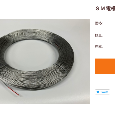
ＳＭ電柵
価格:
数量:
在庫: