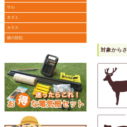
サル
ネズミ
カラス
畑の防犯
対象から