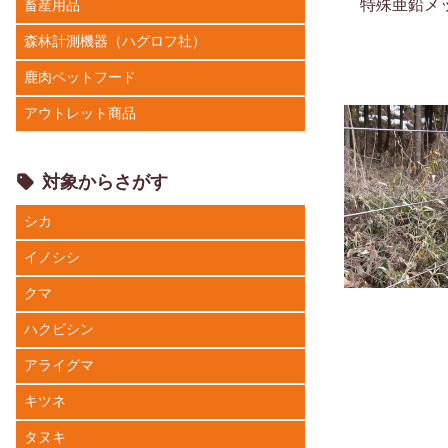
特殊亜鉛メ
畜産用品
森林計測機器（ハグロフ社）
鹿肉ペットフード
アウトレット商品
対象からさがす
シカ
イノシシ
クマ
ハクビシン
アライグマ
キツネ
タヌキ