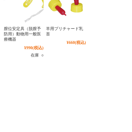
膣位安定具（脱膣予
羊用プリチャード乳
防用）動物用一般医
首
療機器
¥660
(税込)
¥990
(税込)
在庫 ○