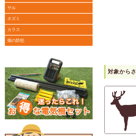
サル
ネズミ
カラス
畑の防犯
対象から