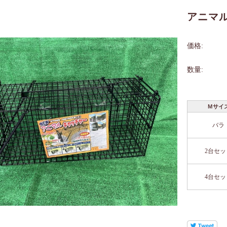
アニマ
価格:
数量:
Ｍサイ
バラ
2台セッ
4台セッ