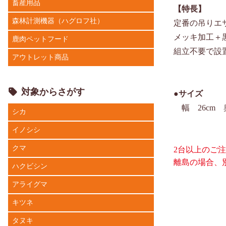
畜産用品
【特長】
森林計測機器（ハグロフ社）
定番の吊りエ
メッキ加工＋
鹿肉ペットフード
組立不要で設
アウトレット商品
対象からさがす
●サイズ
幅 26cm 奥
シカ
イノシシ
クマ
2台以上のご
離島の場合、
ハクビシン
アライグマ
キツネ
タヌキ