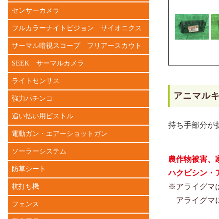
センサーカメラ
フルカラーナイトビジョン サイオニクス
サーマル暗視スコープ フリアースカウト
SEEK サーマルカメラ
ライトセンサス
アニマル
強力パチンコ
追い払い用ピストル
持ち手部分が折
電動ガン・エアーショットガン
ソーラーシステム
農作物被害、
防草シート
ハクビシン・
※アライグマ
杭打ち機
アライグマに
フェンス