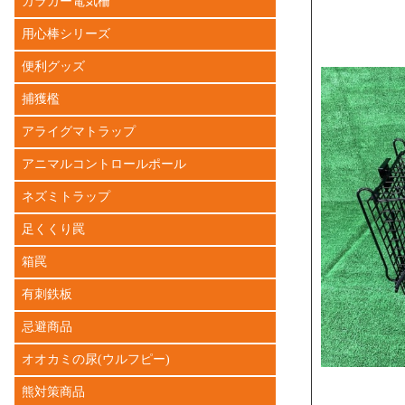
ガラガー電気柵
用心棒シリーズ
便利グッズ
捕獲檻
アライグマトラップ
アニマルコントロールポール
ネズミトラップ
足くくり罠
箱罠
有刺鉄板
忌避商品
オオカミの尿(ウルフピー)
熊対策商品