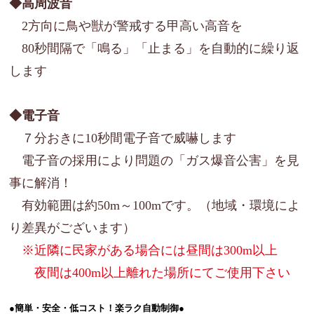
◆高周波音
2方向に鳥や獣が警戒する甲高い高音を
80秒間隔で「鳴る」「止まる」を自動的に繰り返
します
◆電子音
７分おきに10秒間電子音で威嚇します
電子音の採用により問題の「ガス爆音公害」を見
事に解消！
有効範囲は約50m～100mです。（地域・環境によ
り差異がございます）
※近隣に民家がある場合には昼間は300m以上
夜間は400m以上離れた場所にてご使用下さい
●簡単・安全・低コスト！楽ラク自動制御●