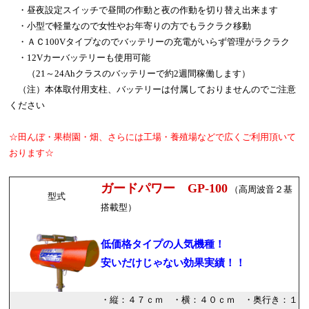
・昼夜設定スイッチで昼間の作動と夜の作動を切り替え出来ます
・小型で軽量なので女性やお年寄りの方でもラクラク移動
・ＡＣ100Vタイプなのでバッテリーの充電がいらず管理がラクラク
・12Vカーバッテリーも使用可能
（21～24Ahクラスのバッテリーで約2週間稼働します）
（注）本体取付用支柱、バッテリーは付属しておりませんのでご注意
ください
☆田んぼ・果樹園・畑、さらには工場・養殖場などで広くご利用頂いて
おります☆
ガードパワー GP-100
（高周波音２基
型式
搭載型）
低価格タイプの人気機種！
安いだけじゃない効果実績！！
・縦：４７ｃｍ ・横：４０ｃｍ ・奥行き：１