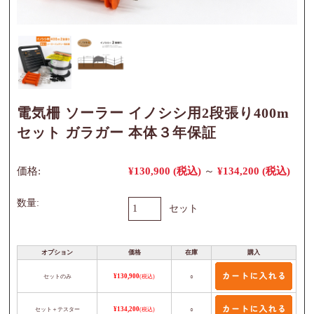
電気柵 ソーラー イノシシ用2段張り400m
セット ガラガー 本体３年保証
価格:
¥130,900
(税込)
～
¥134,200
(税込)
数量:
セット
オプション
価格
在庫
購入
セットのみ
¥130,900
(税込)
○
セット＋テスター
¥134,200
(税込)
○