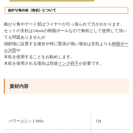
曲がり角やゲート部はワイヤーが引っ張られて力がかかります。
セットの支柱は14mmの樹脂ポールなので角杭として使用して頂い
ても問題ありませんが
傾斜地に設置する場合や特に緊張が強い場合は支柱よりも
樹脂ポー
ル26型
や
木杭を使用することをお勧めします。
木杭を使用される場合は別途
リング碍子
が必要です。
資材内容
パワーユニットS60x
1台