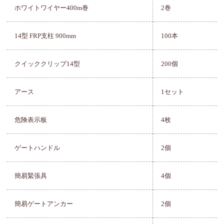
ホワイトワイヤー400m巻
2巻
14型 FRP支柱 900mm
100本
クイッククリップ14型
200個
アース
1セット
危険表示板
4枚
ゲートハンドル
2個
簡易緊張具
4個
簡易ゲートアンカー
2個