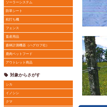
ソーラーシステム
防草シート
杭打ち機
フェンス
畜産用品
森林計測機器（ハグロフ社）
鹿肉ペットフード
アウトレット商品
対象からさがす
シカ
イノシシ
クマ