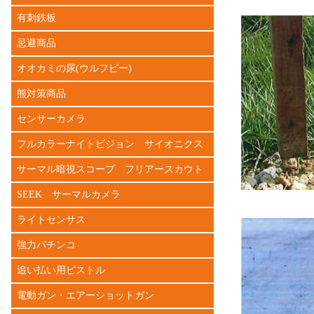
有刺鉄板
忌避商品
オオカミの尿(ウルフピー)
熊対策商品
センサーカメラ
フルカラーナイトビジョン サイオニクス
サーマル暗視スコープ フリアースカウト
SEEK サーマルカメラ
ライトセンサス
強力パチンコ
追い払い用ピストル
電動ガン・エアーショットガン