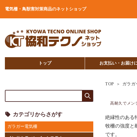
電気柵・鳥獣害対策商品のネットショップ
トップ
お支払い・お届け
TOP
ガラガ
高耐久でメン
カテゴリからさがす
絶縁性のある
牧柵の強度と
ガラガー電気柵
です。