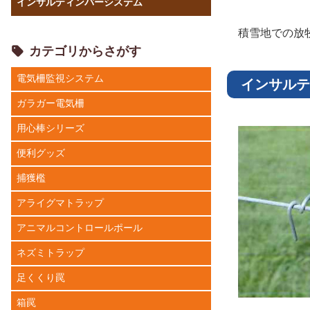
インサルティンバーシステム
積雪地での放
カテゴリからさがす
電気柵監視システム
インサルテ
ガラガー電気柵
用心棒シリーズ
便利グッズ
捕獲檻
アライグマトラップ
アニマルコントロールポール
ネズミトラップ
足くくり罠
箱罠