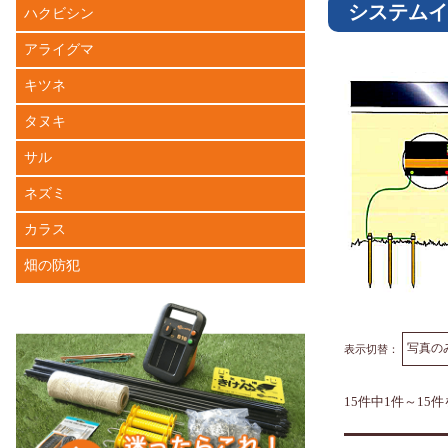
システムイ
ハクビシン
アライグマ
キツネ
タヌキ
サル
ネズミ
カラス
畑の防犯
表示切替：
15件中1件～15