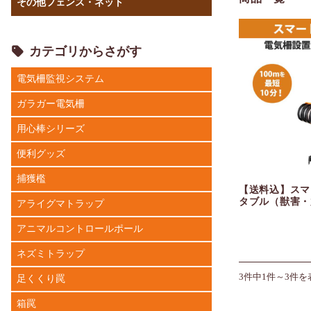
その他フェンス・ネット
カテゴリからさがす
電気柵監視システム
ガラガー電気柵
用心棒シリーズ
便利グッズ
捕獲檻
【送料込】スマ
タブル（獣害・
アライグマトラップ
アニマルコントロールポール
ネズミトラップ
3件中1件～3件を
足くくり罠
箱罠