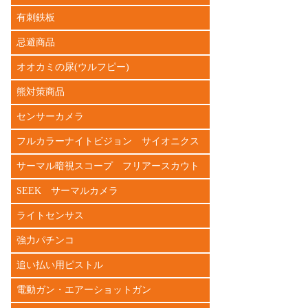
有刺鉄板
忌避商品
オオカミの尿(ウルフピー)
熊対策商品
センサーカメラ
フルカラーナイトビジョン サイオニクス
サーマル暗視スコープ フリアースカウト
SEEK サーマルカメラ
ライトセンサス
強力パチンコ
追い払い用ピストル
電動ガン・エアーショットガン