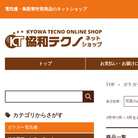
電気柵・鳥獣害対策商品のネットショップ
トップ
お支払い・お届け
TOP
ガラガ
表示切替：
カテゴリからさがす
3件中1件～3件を
ガラガー電気柵
商品一覧