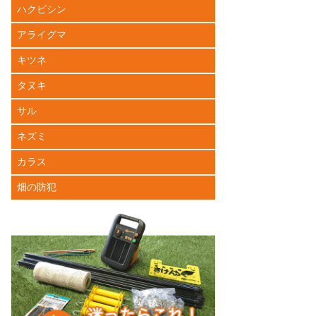
ハクビシン
アライグマ
キツネ
タヌキ
サル
ネズミ
カラス
畑の防犯