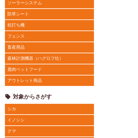
ソーラーシステム
防草シート
杭打ち機
フェンス
畜産用品
森林計測機器（ハグロフ社）
鹿肉ペットフード
アウトレット商品
対象からさがす
シカ
イノシシ
クマ