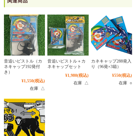
関連商品
音追いピストル（カ
音追いピストル＋カ
カネキャップ288発入
ネキャップ192発付
ネキャップセット
り（96発×3箱）
き）
¥1,980
(税込)
¥550
(税込)
¥1,550
(税込)
在庫 △
在庫 ○
在庫 △