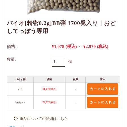
バイオ[精密0.2g]BB弾 1700発入り｜おど
してっぽう専用
価格:
¥1,078
(税込)
～
¥2,970
(税込)
数量:
個
バイオ弾
価格
在庫
購入
バラ
¥1,078
(税込)
○
3袋セット
¥2,970
(税込)
○
返品についての詳細はこちら