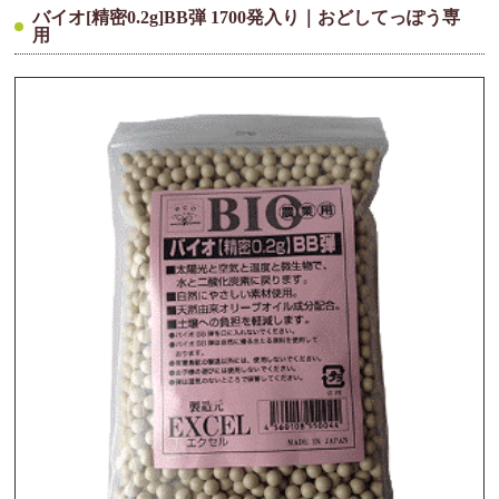
バイオ[精密0.2g]BB弾 1700発入り｜おどしてっぽう専
用