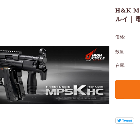
H&K 
ルイ｜
価格:
数量:
在庫: