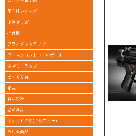
ガラガー電気柵
用心棒シリーズ
便利グッズ
捕獲檻
アライグマトラップ
アニマルコントロールポール
ネズミトラップ
足くくり罠
箱罠
有刺鉄板
忌避商品
オオカミの尿(ウルフピー)
熊対策商品