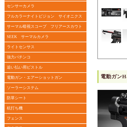
センサーカメラ
フルカラーナイトビジョン サイオニクス
サーマル暗視スコープ フリアースカウト
SEEK サーマルカメラ
ライトセンサス
強力パチンコ
追い払い用ピストル
電動ガンH
電動ガン・エアーショットガン
ソーラーシステム
防草シート
杭打ち機
フェンス