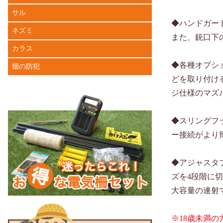
サル
◆ハンドガー
ネズミ
また、銃口下
カラス
◆各種オプシ
畑の防犯
どを取り付け
ジ仕様のマズ
◆スリングフ
ー接続がより
◆アジャスタ
ズを4段階に
大容量の連射
※18歳未満