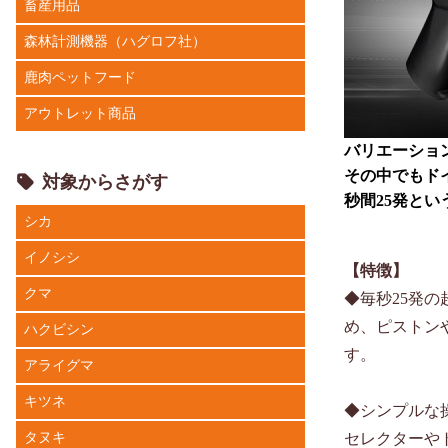
畜産用品
森林計測機器（ハグロフ社）
鹿肉ペットフード
アウトレット商品
バリエーショ
その中でもドイ
対象からさがす
秒間25発と
シカ
イノシシ
【特徴】
クマ
◆毎秒25発
め、ピストン
ハクビシン
す。
アライグマ
キツネ
◆シンプルな
タヌキ
セレクターや