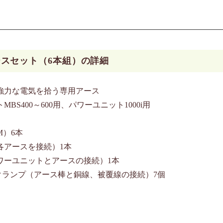
スセット（6本組）の詳細
強力な電気を拾う専用アース
BS400～600用、パワーユニット1000i用
M）6本
各アースを接続）1本
ワーユニットとアースの接続）1本
クランプ（アース棒と銅線、被覆線の接続）7個