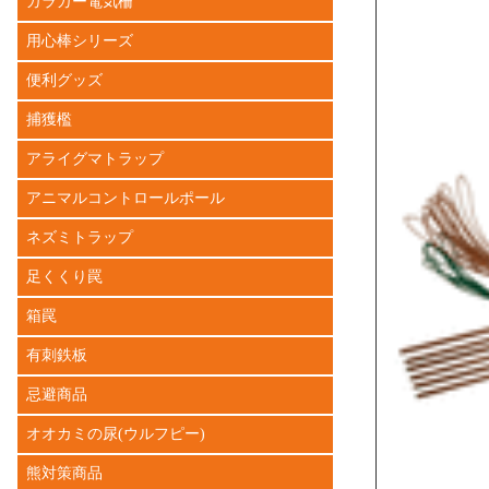
ガラガー電気柵
用心棒シリーズ
便利グッズ
捕獲檻
アライグマトラップ
アニマルコントロールポール
ネズミトラップ
足くくり罠
箱罠
有刺鉄板
忌避商品
オオカミの尿(ウルフピー)
熊対策商品