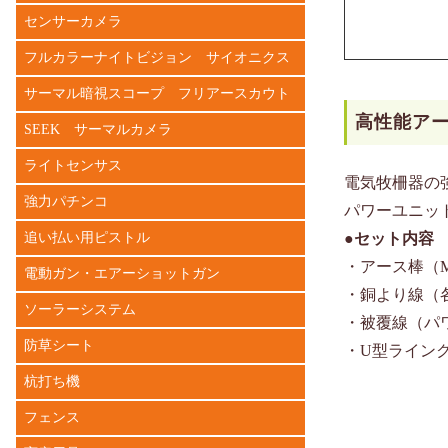
センサーカメラ
フルカラーナイトビジョン サイオニクス
サーマル暗視スコープ フリアースカウト
高性能アー
SEEK サーマルカメラ
ライトセンサス
電気牧柵器の
強力パチンコ
パワーユニットM
追い払い用ピストル
●セット内容
・アース棒（
電動ガン・エアーショットガン
・銅より線（
ソーラーシステム
・被覆線（パ
防草シート
・U型ライン
杭打ち機
フェンス