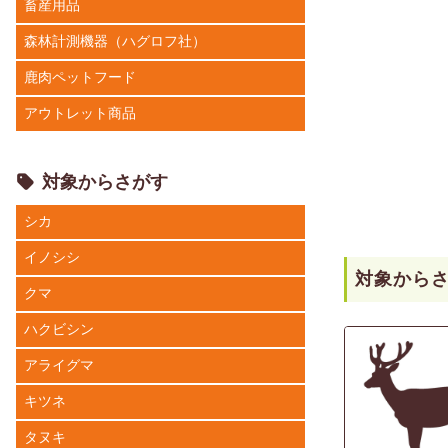
畜産用品
森林計測機器（ハグロフ社）
鹿肉ペットフード
アウトレット商品
対象からさがす
シカ
イノシシ
対象から
クマ
ハクビシン
アライグマ
キツネ
タヌキ