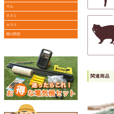
サル
ネズミ
カラス
畑の防犯
関連商品